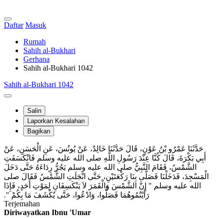
Daftar
Masuk
Rumah
Sahih al-Bukhari
Gerhana
Sahih al-Bukhari 1042
Sahih al-Bukhari 1042
Salin
Laporkan Kesalahan
Bagikan
حَدَّثَنَا عَمْرُو بْنُ عَوْنٍ، قَالَ حَدَّثَنَا خَالِدٌ، عَنْ يُونُسَ، عَنِ الْحَسَنِ، عَنْ
أَبِي بَكْرَةَ، قَالَ كُنَّا عِنْدَ رَسُولِ اللَّهِ صلى الله عليه وسلم فَانْكَسَفَتِ
الشَّمْسُ، فَقَامَ النَّبِيُّ صلى الله عليه وسلم يَجُرُّ رِدَاءَهُ حَتَّى دَخَلَ
الْمَسْجِدَ، فَدَخَلْنَا فَصَلَّى بِنَا رَكْعَتَيْنِ، حَتَّى انْجَلَتِ الشَّمْسُ فَقَالَ صلى
الله عليه وسلم ‏"‏ إِنَّ الشَّمْسَ وَالْقَمَرَ لاَ يَنْكَسِفَانِ لِمَوْتِ أَحَدٍ، فَإِذَا
رَأَيْتُمُوهُمَا فَصَلُّوا، وَادْعُوا، حَتَّى يُكْشَفَ مَا بِكُمْ ‏"‏‏.‏
Terjemahan
Diriwayatkan Ibnu 'Umar