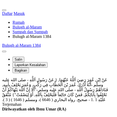
Daftar
Masuk
Rumah
Bulugh al-Maram
Sumpah dan Sumpah
Bulugh al-Maram 1384
Bulugh al-Maram 1384
Salin
Laporkan Kesalahan
Bagikan
عَنْ اِبْنِ عُمَرَ رَضِيَ اَللَّهُ عَنْهُمَا, { عَنْ رَسُولِ اَللَّهِ ‏- صلى الله عليه
وسلم ‏-أَنَّهُ أَدْرَكَ عُمَرَ بْنَ اَلْخَطَّابِ فِي رَكْبٍ, وَعُمَرَ يَحْلِفُ بِأَبِيهِ,
فَنَادَاهُمْ رَسُولُ اَللَّهِ ‏- صلى الله عليه وسلم ‏-"أَلَا إِنَّ اَللَّهَ يَنْهَاكُمْ أَنْ
تَحْلِفُوا بِآبَائِكُمْ, فَمَنْ كَانَ حَالِفاً فَلْيَحْلِفْ بِاَللَّهِ, أَوْ لِيَصْمُتْ"} مُتَّفَقٌ
عَلَيْهِ 1‏ .‏‏1 ‏- صحيح.‏ رواه البخاري ( 6646 )‏، ومسلم ( 1646 )‏ ( 3 )‏.‏
Terjemahan
Diriwayatkan oleh Ibnu Umar (RA)