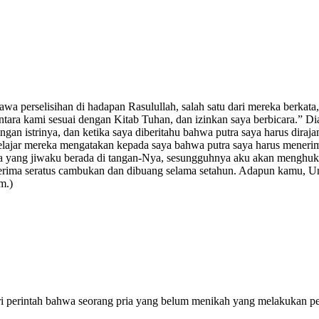
 perselisihan di hadapan Rasulullah, salah satu dari mereka berkata
ntara kami sesuai dengan Kitab Tuhan, dan izinkan saya berbicara.” D
an istrinya, dan ketika saya diberitahu bahwa putra saya harus dira
rpelajar mereka mengatakan kepada saya bahwa putra saya harus meneri
i Dia yang jiwaku berada di tangan-Nya, sesungguhnya aku akan mengh
 seratus cambukan dan dibuang selama setahun. Adapun kamu, Unais, 
m.)
i perintah bahwa seorang pria yang belum menikah yang melakukan pe