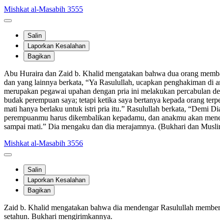
Mishkat al-Masabih 3555
Salin
Laporkan Kesalahan
Bagikan
Abu Huraira dan Zaid b. Khalid mengatakan bahwa dua orang membawa
dan yang lainnya berkata, “Ya Rasulullah, ucapkan penghakiman di a
merupakan pegawai upahan dengan pria ini melakukan percabulan deng
budak perempuan saya; tetapi ketika saya bertanya kepada orang te
mati hanya berlaku untuk istri pria itu.” Rasulullah berkata, “Dem
perempuanmu harus dikembalikan kepadamu, dan anakmu akan menerima
sampai mati.” Dia mengaku dan dia merajamnya. (Bukhari dan Musli
Mishkat al-Masabih 3556
Salin
Laporkan Kesalahan
Bagikan
Zaid b. Khalid mengatakan bahwa dia mendengar Rasulullah member
setahun. Bukhari mengirimkannya.