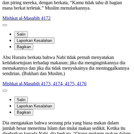
dan piring mereka, dengan berkata, “Kamu tidak tahu di bagian
mana berkat terletak.” Muslim menularkannya.
Mishkat al-Masabih 4172
Salin
Laporkan Kesalahan
Bagikan
Abu Huraira berkata bahwa Nabi tidak pernah menyatakan
ketidaksetujuan terhadap makanan; jika dia menginginkannya dia
memakannya dan jika dia tidak menyukainya dia meninggalkannya
sendirian. (Bukhari dan Muslim.)
Mishkat al-Masabih 4173, 4174, 4175, 4176
Salin
Laporkan Kesalahan
Bagikan
Dia mengatakan bahwa seorang pria yang biasa makan dalam
jumlah besar menerima Islam dan mulai makan sedikit. Ketika itu
disebutkan kepada Nabi, dia berkata, “Orang mukmin makan dalam