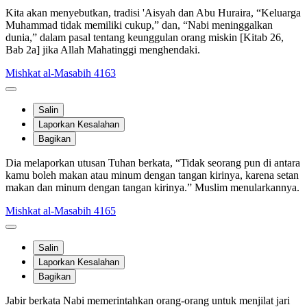
Kita akan menyebutkan, tradisi 'Aisyah dan Abu Huraira, “Keluarga
Muhammad tidak memiliki cukup,” dan, “Nabi meninggalkan
dunia,” dalam pasal tentang keunggulan orang miskin [Kitab 26,
Bab 2a] jika Allah Mahatinggi menghendaki.
Mishkat al-Masabih 4163
Salin
Laporkan Kesalahan
Bagikan
Dia melaporkan utusan Tuhan berkata, “Tidak seorang pun di antara
kamu boleh makan atau minum dengan tangan kirinya, karena setan
makan dan minum dengan tangan kirinya.” Muslim menularkannya.
Mishkat al-Masabih 4165
Salin
Laporkan Kesalahan
Bagikan
Jabir berkata Nabi memerintahkan orang-orang untuk menjilat jari