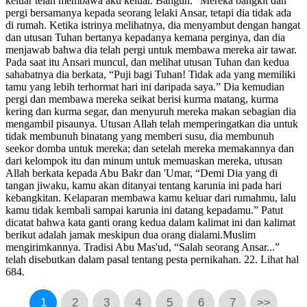
keluar telah membawa aku keluar. Bangun.” Mereka bangkit dan
pergi bersamanya kepada seorang lelaki Ansar, tetapi dia tidak ada
di rumah. Ketika istrinya melihatnya, dia menyambut dengan hangat
dan utusan Tuhan bertanya kepadanya kemana perginya, dan dia
menjawab bahwa dia telah pergi untuk membawa mereka air tawar.
Pada saat itu Ansari muncul, dan melihat utusan Tuhan dan kedua
sahabatnya dia berkata, “Puji bagi Tuhan! Tidak ada yang memiliki
tamu yang lebih terhormat hari ini daripada saya.” Dia kemudian
pergi dan membawa mereka seikat berisi kurma matang, kurma
kering dan kurma segar, dan menyuruh mereka makan sebagian dia
mengambil pisaunya. Utusan Allah telah memperingatkan dia untuk
tidak membunuh binatang yang memberi susu, dia membunuh
seekor domba untuk mereka; dan setelah mereka memakannya dan
dari kelompok itu dan minum untuk memuaskan mereka, utusan
Allah berkata kepada Abu Bakr dan 'Umar, “Demi Dia yang di
tangan jiwaku, kamu akan ditanyai tentang karunia ini pada hari
kebangkitan. Kelaparan membawa kamu keluar dari rumahmu, lalu
kamu tidak kembali sampai karunia ini datang kepadamu.” Patut
dicatat bahwa kata ganti orang kedua dalam kalimat ini dan kalimat
berikut adalah jamak meskipun dua orang dialami.Muslim
mengirimkannya. Tradisi Abu Mas'ud, “Salah seorang Ansar...”
telah disebutkan dalam pasal tentang pesta pernikahan. 22. Lihat hal
684.
1
2
3
4
5
6
7
>>