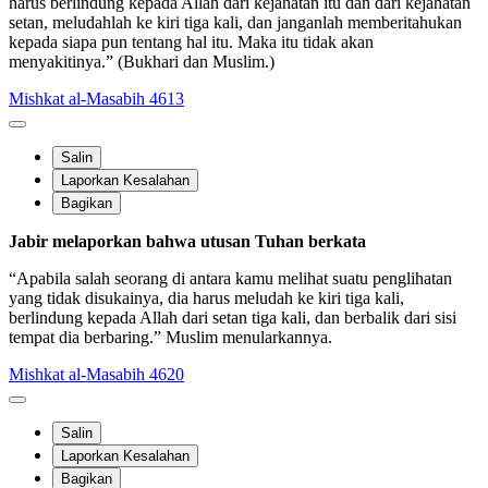
harus berlindung kepada Allah dari kejahatan itu dan dari kejahatan
setan, meludahlah ke kiri tiga kali, dan janganlah memberitahukan
kepada siapa pun tentang hal itu. Maka itu tidak akan
menyakitinya.” (Bukhari dan Muslim.)
Mishkat al-Masabih 4613
Salin
Laporkan Kesalahan
Bagikan
Jabir melaporkan bahwa utusan Tuhan berkata
“Apabila salah seorang di antara kamu melihat suatu penglihatan
yang tidak disukainya, dia harus meludah ke kiri tiga kali,
berlindung kepada Allah dari setan tiga kali, dan berbalik dari sisi
tempat dia berbaring.” Muslim menularkannya.
Mishkat al-Masabih 4620
Salin
Laporkan Kesalahan
Bagikan