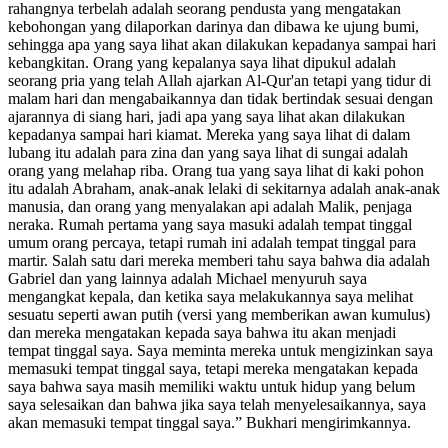
rahangnya terbelah adalah seorang pendusta yang mengatakan
kebohongan yang dilaporkan darinya dan dibawa ke ujung bumi,
sehingga apa yang saya lihat akan dilakukan kepadanya sampai hari
kebangkitan. Orang yang kepalanya saya lihat dipukul adalah
seorang pria yang telah Allah ajarkan Al-Qur'an tetapi yang tidur di
malam hari dan mengabaikannya dan tidak bertindak sesuai dengan
ajarannya di siang hari, jadi apa yang saya lihat akan dilakukan
kepadanya sampai hari kiamat. Mereka yang saya lihat di dalam
lubang itu adalah para zina dan yang saya lihat di sungai adalah
orang yang melahap riba. Orang tua yang saya lihat di kaki pohon
itu adalah Abraham, anak-anak lelaki di sekitarnya adalah anak-anak
manusia, dan orang yang menyalakan api adalah Malik, penjaga
neraka. Rumah pertama yang saya masuki adalah tempat tinggal
umum orang percaya, tetapi rumah ini adalah tempat tinggal para
martir. Salah satu dari mereka memberi tahu saya bahwa dia adalah
Gabriel dan yang lainnya adalah Michael menyuruh saya
mengangkat kepala, dan ketika saya melakukannya saya melihat
sesuatu seperti awan putih (versi yang memberikan awan kumulus)
dan mereka mengatakan kepada saya bahwa itu akan menjadi
tempat tinggal saya. Saya meminta mereka untuk mengizinkan saya
memasuki tempat tinggal saya, tetapi mereka mengatakan kepada
saya bahwa saya masih memiliki waktu untuk hidup yang belum
saya selesaikan dan bahwa jika saya telah menyelesaikannya, saya
akan memasuki tempat tinggal saya.” Bukhari mengirimkannya.