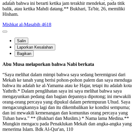
adalah bahwa ini berarti ketika jam terakhir mendekat, pada titik
balik, atau ketika Mahdi datang.** Bukhari, Ta'bir, 26, memiliki
Hisham.
Mishkat al-Masabih 4618
Salin
Laporkan Kesalahan
Bagikan
Abu Musa melaporkan bahwa Nabi berkata
“Saya melihat dalam mimpi bahwa saya sedang beremigrasi dari
Mekah ke tanah yang berisi pohon-pohon palem dan saya menduga
bahwa itu adalah ke al-Yamama atau ke Hajar, tetapi itu adalah kota
Yathrib.* Dalam penglihatan saya ini saya melihat bahwa saya
mengayunkan pedang dan bagian depannya dipotong; ini mewakili
orang-orang percaya yang dipukul dalam pertempuran Uhud. Saya
mengacungkannya lagi dan itu dikembalikan ke kondisi sempurna;
dan ini mewakili kemenangan dan komunitas orang percaya yang
Tuhan bawa.” ** (Bukhari dan Muslim.) * Nama lama Medina.**
Mungkin mengacu pada Penaklukan Mekah dan angka-angka yang
menerima Islam. Bdk Al-Qur'an, 110