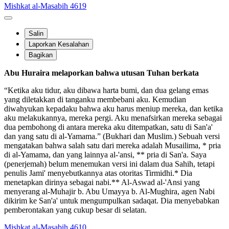
Mishkat al-Masabih 4619
Salin
Laporkan Kesalahan
Bagikan
Abu Huraira melaporkan bahwa utusan Tuhan berkata
“Ketika aku tidur, aku dibawa harta bumi, dan dua gelang emas
yang diletakkan di tanganku membebani aku. Kemudian
diwahyukan kepadaku bahwa aku harus meniup mereka, dan ketika
aku melakukannya, mereka pergi. Aku menafsirkan mereka sebagai
dua pembohong di antara mereka aku ditempatkan, satu di San'a'
dan yang satu di al-Yamama.” (Bukhari dan Muslim.) Sebuah versi
mengatakan bahwa salah satu dari mereka adalah Musailima, * pria
di al-Yamama, dan yang lainnya al-'ansi, ** pria di San'a. Saya
(penerjemah) belum menemukan versi ini dalam dua Sahih, tetapi
penulis Jami' menyebutkannya atas otoritas Tirmidhi.* Dia
menetapkan dirinya sebagai nabi.** Al-Aswad al-'Ansi yang
menyerang al-Muhajir b. Abu Umayya b. Al-Mughira, agen Nabi
dikirim ke San'a' untuk mengumpulkan sadaqat. Dia menyebabkan
pemberontakan yang cukup besar di selatan.
Mishkat al-Masabih 4610