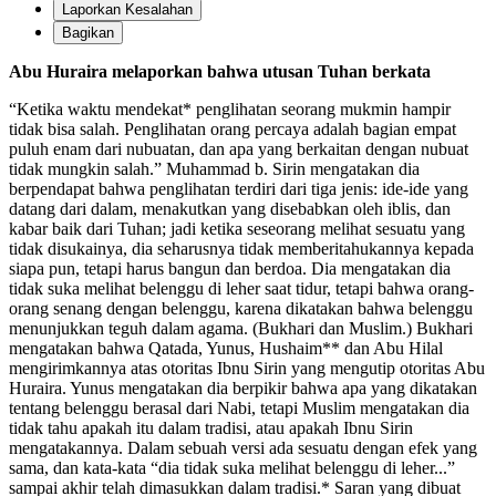
Laporkan Kesalahan
Bagikan
Abu Huraira melaporkan bahwa utusan Tuhan berkata
“Ketika waktu mendekat* penglihatan seorang mukmin hampir
tidak bisa salah. Penglihatan orang percaya adalah bagian empat
puluh enam dari nubuatan, dan apa yang berkaitan dengan nubuat
tidak mungkin salah.” Muhammad b. Sirin mengatakan dia
berpendapat bahwa penglihatan terdiri dari tiga jenis: ide-ide yang
datang dari dalam, menakutkan yang disebabkan oleh iblis, dan
kabar baik dari Tuhan; jadi ketika seseorang melihat sesuatu yang
tidak disukainya, dia seharusnya tidak memberitahukannya kepada
siapa pun, tetapi harus bangun dan berdoa. Dia mengatakan dia
tidak suka melihat belenggu di leher saat tidur, tetapi bahwa orang-
orang senang dengan belenggu, karena dikatakan bahwa belenggu
menunjukkan teguh dalam agama. (Bukhari dan Muslim.) Bukhari
mengatakan bahwa Qatada, Yunus, Hushaim** dan Abu Hilal
mengirimkannya atas otoritas Ibnu Sirin yang mengutip otoritas Abu
Huraira. Yunus mengatakan dia berpikir bahwa apa yang dikatakan
tentang belenggu berasal dari Nabi, tetapi Muslim mengatakan dia
tidak tahu apakah itu dalam tradisi, atau apakah Ibnu Sirin
mengatakannya. Dalam sebuah versi ada sesuatu dengan efek yang
sama, dan kata-kata “dia tidak suka melihat belenggu di leher...”
sampai akhir telah dimasukkan dalam tradisi.* Saran yang dibuat