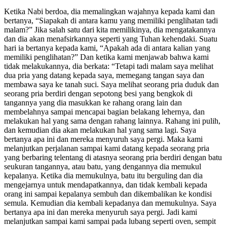
Ketika Nabi berdoa, dia memalingkan wajahnya kepada kami dan
bertanya, “Siapakah di antara kamu yang memiliki penglihatan tadi
malam?” Jika salah satu dari kita memilikinya, dia mengatakannya
dan dia akan menafsirkannya seperti yang Tuhan kehendaki. Suatu
hari ia bertanya kepada kami, “Apakah ada di antara kalian yang
memiliki penglihatan?” Dan ketika kami menjawab bahwa kami
tidak melakukannya, dia berkata: “Tetapi tadi malam saya melihat
dua pria yang datang kepada saya, memegang tangan saya dan
membawa saya ke tanah suci. Saya melihat seorang pria duduk dan
seorang pria berdiri dengan sepotong besi yang bengkok di
tangannya yang dia masukkan ke rahang orang lain dan
membelahnya sampai mencapai bagian belakang lehernya, dan
melakukan hal yang sama dengan rahang lainnya. Rahang ini pulih,
dan kemudian dia akan melakukan hal yang sama lagi. Saya
bertanya apa ini dan mereka menyuruh saya pergi. Maka kami
melanjutkan perjalanan sampai kami datang kepada seorang pria
yang berbaring telentang di atasnya seorang pria berdiri dengan batu
seukuran tangannya, atau batu, yang dengannya dia memukul
kepalanya. Ketika dia memukulnya, batu itu berguling dan dia
mengejarnya untuk mendapatkannya, dan tidak kembali kepada
orang ini sampai kepalanya sembuh dan dikembalikan ke kondisi
semula. Kemudian dia kembali kepadanya dan memukulnya. Saya
bertanya apa ini dan mereka menyuruh saya pergi. Jadi kami
melanjutkan sampai kami sampai pada lubang seperti oven, sempit