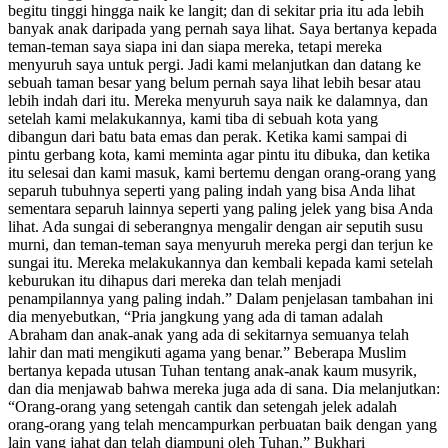
begitu tinggi hingga naik ke langit; dan di sekitar pria itu ada lebih
banyak anak daripada yang pernah saya lihat. Saya bertanya kepada
teman-teman saya siapa ini dan siapa mereka, tetapi mereka
menyuruh saya untuk pergi. Jadi kami melanjutkan dan datang ke
sebuah taman besar yang belum pernah saya lihat lebih besar atau
lebih indah dari itu. Mereka menyuruh saya naik ke dalamnya, dan
setelah kami melakukannya, kami tiba di sebuah kota yang
dibangun dari batu bata emas dan perak. Ketika kami sampai di
pintu gerbang kota, kami meminta agar pintu itu dibuka, dan ketika
itu selesai dan kami masuk, kami bertemu dengan orang-orang yang
separuh tubuhnya seperti yang paling indah yang bisa Anda lihat
sementara separuh lainnya seperti yang paling jelek yang bisa Anda
lihat. Ada sungai di seberangnya mengalir dengan air seputih susu
murni, dan teman-teman saya menyuruh mereka pergi dan terjun ke
sungai itu. Mereka melakukannya dan kembali kepada kami setelah
keburukan itu dihapus dari mereka dan telah menjadi
penampilannya yang paling indah.” Dalam penjelasan tambahan ini
dia menyebutkan, “Pria jangkung yang ada di taman adalah
Abraham dan anak-anak yang ada di sekitarnya semuanya telah
lahir dan mati mengikuti agama yang benar.” Beberapa Muslim
bertanya kepada utusan Tuhan tentang anak-anak kaum musyrik,
dan dia menjawab bahwa mereka juga ada di sana. Dia melanjutkan:
“Orang-orang yang setengah cantik dan setengah jelek adalah
orang-orang yang telah mencampurkan perbuatan baik dengan yang
lain yang jahat dan telah diampuni oleh Tuhan.” Bukhari