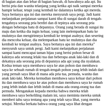
di bagian atas dan lebar di bagian bawah, di bawahnya ada api. Itu
berisi pria dan wanita telanjang yang ketika api naik sampai mereka
hampir keluar, tetapi yang kembali ke dalamnya ketika api mereda.
Saya bertanya apa ini dan mereka menyuruh saya pergi. Jadi kami
melanjutkan perjalanan sampai kami tiba di sungai darah di tengah-
tengahnya seorang pria berdiri dan di tepinya ada seorang pria
dengan beberapa batu di depannya. Orang yang berada di sungai itu
maju dan ketika dia ingin keluar, yang lain melemparkan batu ke
mulutnya dan mengirimnya kembali ke tempat asalnya; dan sesering
dia mencoba keluar, dia melemparkan batu ke mulutnya dan dia
kembali ke tempat asalnya. Saya bertanya apa ini dan mereka”
menyuruh saya untuk pergi. Jadi kami melanjutkan perjalanan
sampai kami mencapai taman hijau yang berisi pohon besar di
kakinya ada seorang lelaki tua dan beberapa anak laki-laki dan di
dekatnya ada seorang pria di depannya ada api yang dia nyalakan.
Kedua teman saya membawa saya ke atas pohon dan membawa
saya ke sebuah rumah di tengah-tengah pohon yang lebih indah dari
yang pernah saya lihat di mana ada pria tua, pemuda, wanita dan
anak laki-laki. Mereka kemudian membawa saya keluar dari pohon
itu dan membawa saya ke atas pohon dan membawa saya ke rumah
yang lebih indah dan lebih indah di mana ada orang-orang tua dan
pemuda. Mengatakan kepada mereka bahwa mereka telah
membawa saya berkeliling malam ini, saya meminta mereka untuk
memberi tahu saya tentang apa yang telah saya lihat, yang mereka
setujui. Mereka berkata bahwa orang yang saya lihat dengan