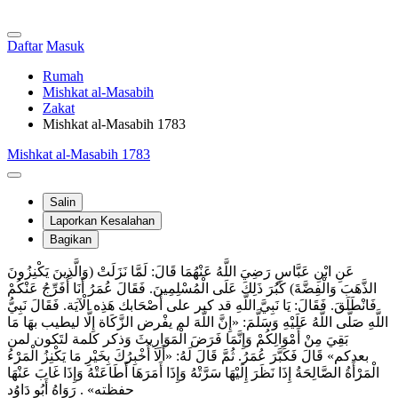
Daftar
Masuk
Rumah
Mishkat al-Masabih
Zakat
Mishkat al-Masabih 1783
Mishkat al-Masabih 1783
Salin
Laporkan Kesalahan
Bagikan
عَنِ ابْنِ عَبَّاسٍ رَضِيَ اللَّهُ عَنْهُمَا قَالَ: لَمَّا نَزَلَتْ (وَالَّذِينَ يَكْنِزُونَ
الذَّهَبَ وَالْفِضَّةَ) كَبُرَ ذَلِكَ عَلَى الْمُسْلِمِينَ. فَقَالَ عُمَرُ أَنَا أُفَرِّجُ عَنْكُمْ
فَانْطَلَقَ. فَقَالَ: يَا نَبِيَّ اللَّهِ قد كبر على أَصْحَابك هَذِه الْآيَة. فَقَالَ نَبِيُّ
اللَّهِ صَلَّى اللَّهُ عَلَيْهِ وَسَلَّمَ: «إِنَّ اللَّهَ لم يفْرض الزَّكَاة إِلَّا ليطيب بهَا مَا
بَقِيَ مِنْ أَمْوَالِكُمْ وَإِنَّمَا فَرَضَ الْمَوَارِيثَ وَذكر كلمة لتَكون لمن
بعدكم» قَالَ فَكَبَّرَ عُمَرُ. ثُمَّ قَالَ لَهُ: «أَلَا أُخْبِرُكَ بِخَيْرِ مَا يَكْنِزُ الْمَرْءُ
الْمَرْأَةُ الصَّالِحَةُ إِذَا نَظَرَ إِلَيْهَا سَرَّتْهُ وَإِذَا أَمَرَهَا أَطَاعَتْهُ وَإِذَا غَابَ عَنْهَا
حفظته» . رَوَاهُ أَبُو دَاوُد