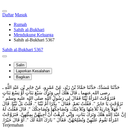
Daftar
Masuk
Rumah
Sahih al-Bukhari
Mendukung Keluarga
Sahih al-Bukhari 5367
Sahih al-Bukhari 5367
Salin
Laporkan Kesalahan
Bagikan
حَدَّثَنَا مُسَدَّدٌ، حَدَّثَنَا حَمَّادُ بْنُ زَيْدٍ، عَنْ عَمْرٍو، عَنْ جَابِرِ بْنِ عَبْدِ اللَّهِ ـ
رضى الله عنهما ـ قَالَ هَلَكَ أَبِي وَتَرَكَ سَبْعَ بَنَاتٍ أَوْ تِسْعَ بَنَاتٍ
فَتَزَوَّجْتُ امْرَأَةً ثَيِّبًا فَقَالَ لِي رَسُولُ اللَّهِ صلى الله عليه وسلم ‏"‏
تَزَوَّجْتَ يَا جَابِرُ ‏"‏‏.‏ فَقُلْتُ نَعَمْ‏.‏ فَقَالَ ‏"‏ بِكْرًا أَمْ ثَيِّبًا ‏"‏‏.‏ قُلْتُ بَلْ ثَيِّبًا‏.‏ قَالَ
‏"‏ فَهَلاَّ جَارِيَةً تُلاَعِبُهَا وَتُلاَعِبُكَ، وَتُضَاحِكُهَا وَتُضَاحِكُكَ ‏"‏‏.‏ قَالَ فَقُلْتُ لَهُ
إِنَّ عَبْدَ اللَّهِ هَلَكَ وَتَرَكَ بَنَاتٍ، وَإِنِّي كَرِهْتُ أَنْ أَجِيئَهُنَّ بِمِثْلِهِنَّ، فَتَزَوَّجْتُ
امْرَأَةً تَقُومُ عَلَيْهِنَّ وَتُصْلِحُهُنَّ‏.‏ فَقَالَ ‏"‏ بَارَكَ اللَّهُ لَكَ ‏"‏‏.‏ أَوْ قَالَ خَيْرًا‏.‏
Terjemahan