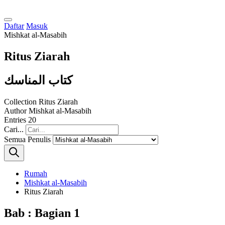
Daftar
Masuk
Mishkat al-Masabih
Ritus Ziarah
كتاب المناسك
Collection
Ritus Ziarah
Author
Mishkat al-Masabih
Entries
20
Cari...
Semua Penulis
Rumah
Mishkat al-Masabih
Ritus Ziarah
Bab : Bagian 1