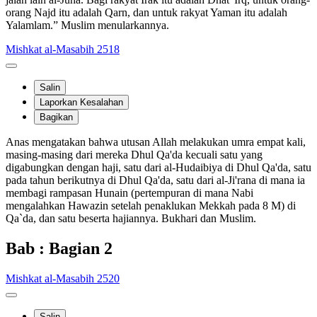
orang Najd itu adalah Qarn, dan untuk rakyat Yaman itu adalah
Yalamlam.” Muslim menularkannya.
Mishkat al-Masabih 2518
Salin
Laporkan Kesalahan
Bagikan
Anas mengatakan bahwa utusan Allah melakukan umra empat kali,
masing-masing dari mereka Dhul Qa'da kecuali satu yang
digabungkan dengan haji, satu dari al-Hudaibiya di Dhul Qa'da, satu
pada tahun berikutnya di Dhul Qa'da, satu dari al-Ji'rana di mana ia
membagi rampasan Hunain (pertempuran di mana Nabi
mengalahkan Hawazin setelah penaklukan Mekkah pada 8 M) di
Qa`da, dan satu beserta hajiannya. Bukhari dan Muslim.
Bab : Bagian 2
Mishkat al-Masabih 2520
Salin