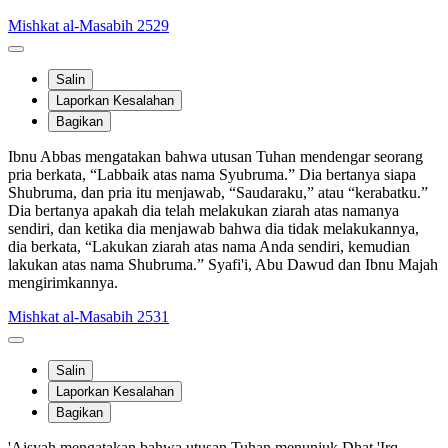
Mishkat al-Masabih 2529
Salin
Laporkan Kesalahan
Bagikan
Ibnu Abbas mengatakan bahwa utusan Tuhan mendengar seorang
pria berkata, “Labbaik atas nama Syubruma.” Dia bertanya siapa
Shubruma, dan pria itu menjawab, “Saudaraku,” atau “kerabatku.”
Dia bertanya apakah dia telah melakukan ziarah atas namanya
sendiri, dan ketika dia menjawab bahwa dia tidak melakukannya,
dia berkata, “Lakukan ziarah atas nama Anda sendiri, kemudian
lakukan atas nama Shubruma.” Syafi'i, Abu Dawud dan Ibnu Majah
mengirimkannya.
Mishkat al-Masabih 2531
Salin
Laporkan Kesalahan
Bagikan
'Aisyah mengatakan bahwa utusan Tuhan menunjuk Dhat 'Irq