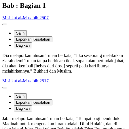
Bab : Bagian 1
Mishkat al-Masabih 2507
Salin
Laporkan Kesalahan
Bagikan
Dia melaporkan utusan Tuhan berkata, “Jika seseorang melakukan
ziarah demi Tuhan tanpa berbicara tidak sopan atau bertindak jahat,
dia akan kembali [bebas dari dosa] seperti pada hari ibunya
melahirkannya.” Bukhari dan Muslim.
Mishkat al-Masabih 2517
Salin
Laporkan Kesalahan
Bagikan
Jabir melaporkan utusan Tuhan berkata, “Tempat bagi penduduk
Madinah untuk mengenakan ihram adalah Dhul Hulaifa, dan di
jalan lain al-Juha. Bagi rakyat Irak itu adalah Dhat 'Irq, untuk orang-