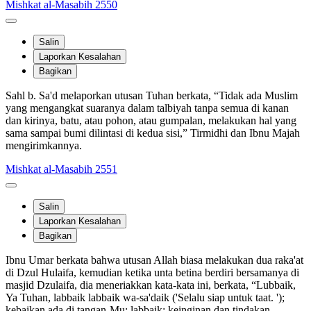
Mishkat al-Masabih 2550
Salin
Laporkan Kesalahan
Bagikan
Sahl b. Sa'd melaporkan utusan Tuhan berkata, “Tidak ada Muslim
yang mengangkat suaranya dalam talbiyah tanpa semua di kanan
dan kirinya, batu, atau pohon, atau gumpalan, melakukan hal yang
sama sampai bumi dilintasi di kedua sisi,” Tirmidhi dan Ibnu Majah
mengirimkannya.
Mishkat al-Masabih 2551
Salin
Laporkan Kesalahan
Bagikan
Ibnu Umar berkata bahwa utusan Allah biasa melakukan dua raka'at
di Dzul Hulaifa, kemudian ketika unta betina berdiri bersamanya di
masjid Dzulaifa, dia meneriakkan kata-kata ini, berkata, “Lubbaik,
Ya Tuhan, labbaik labbaik wa-sa'daik ('Selalu siap untuk taat. ');
kebaikan ada di tangan-Mu; labbaik; keinginan dan tindakan