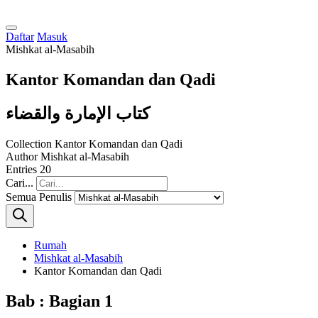
Daftar
Masuk
Mishkat al-Masabih
Kantor Komandan dan Qadi
كتاب الإمارة والقضاء
Collection
Kantor Komandan dan Qadi
Author
Mishkat al-Masabih
Entries
20
Cari...
Semua Penulis
Rumah
Mishkat al-Masabih
Kantor Komandan dan Qadi
Bab : Bagian 1