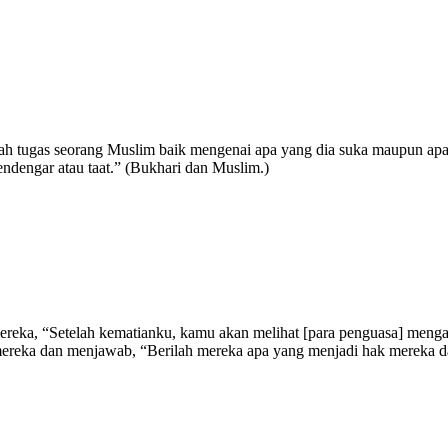
ah tugas seorang Muslim baik mengenai apa yang dia suka maupun apa y
endengar atau taat.” (Bukhari dan Muslim.)
eka, “Setelah kematianku, kamu akan melihat [para penguasa] mengambil
 mereka dan menjawab, “Berilah mereka apa yang menjadi hak mereka 